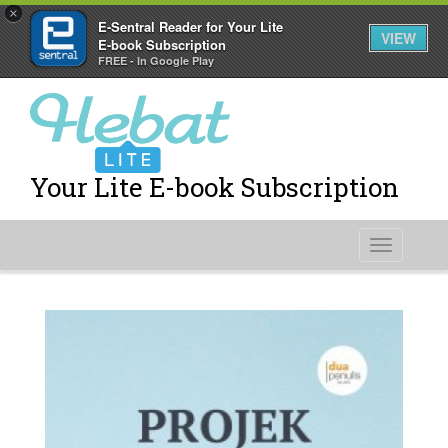
×
E-Sentral Reader for Your Lite
VIEW
E-book Subscription
FREE - In Google Play
Your Lite E-book Subscription
Toggle
navigati