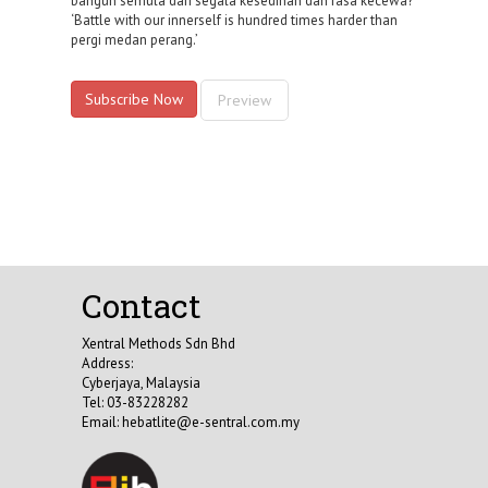
bangun semula dari segala kesedihan dan rasa kecewa?
‘Battle with our innerself is hundred times harder than
pergi medan perang.’
Subscribe Now
Preview
Contact
Xentral Methods Sdn Bhd
Address:
Cyberjaya, Malaysia
Tel: 03-83228282
Email:
hebatlite@e-sentral.com.my