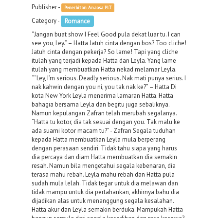
Publisher -
Penerbitan Anaasa PLT
Category -
Romance
“Jangan buat show I Feel Good pula dekat luar tu. I can
see you, Ley.” – Hatta Jatuh cinta dengan bos? Too cliche!
Jatuh cinta dengan pekerja? So lame! Tapi yang cliche
itulah yang terjadi kepada Hatta dan Leyla. Yang lame
itulah yang membuatkan Hatta nekad melamar Leyla.
““Ley, I’m serious. Deadly serious. Nak mati punya serius. I
nak kahwin dengan you ni, you tak nak ke?” – Hatta Di
kota New York Leyla menerima lamaran Hatta. Hatta
bahagia bersama Leyla dan begitu juga sebaliknya.
Namun kepulangan Zafran telah merubah segalanya.
“Hatta tu kotor, dia tak sesuai dengan you. Tak malu ke
ada suami kotor macam tu?” - Zafran Segala tuduhan
kepada Hatta membuatkan Leyla mula berperang
dengan perasaan sendiri. Tidak tahu siapa yang harus
dia percaya dan diam Hatta membuatkan dia semakin
resah. Namun bila mengetahui segala kebenaran, dia
terasa mahu rebah. Leyla mahu rebah dan Hatta pula
sudah mula lelah. Tidak tegar untuk dia melawan dan
tidak mampu untuk dia pertahankan, akhirnya bahu dia
dijadikan alas untuk menanggung segala kesalahan.
Hatta akur dan Leyla semakin berduka. Mampukah Hatta