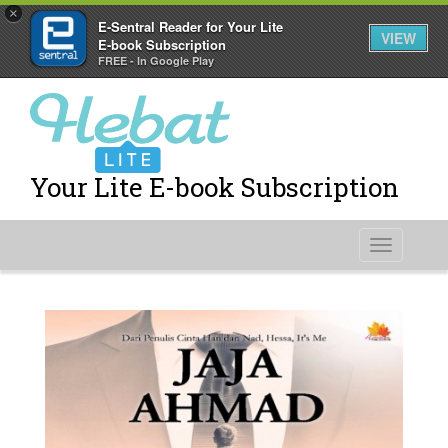
×
E-Sentral Reader for Your Lite
VIEW
E-book Subscription
FREE - In Google Play
Your Lite E-book Subscription
Toggle
navigati